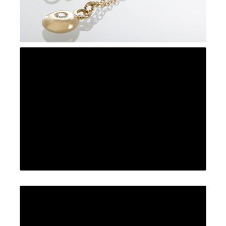
Lovepépite
Epure