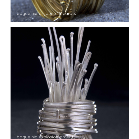
bague nid or jaune 18 carats
bague nid explosion argent