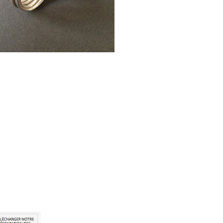
e Charm argent et
e en or jaune 18
ts