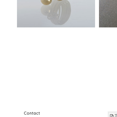
Bagu
Bague Charm or jaune 18
grain
carats
cara
Contact