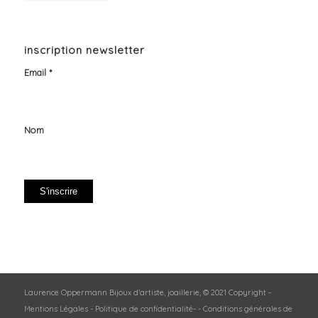
inscription newsletter
Email *
Nom
Laurence Oppermann Bijoux d’artiste, joaillerie, © 2021 Copyright -
Mentions Légales
-
Politique de confidentialité
- -
Conditions générales de